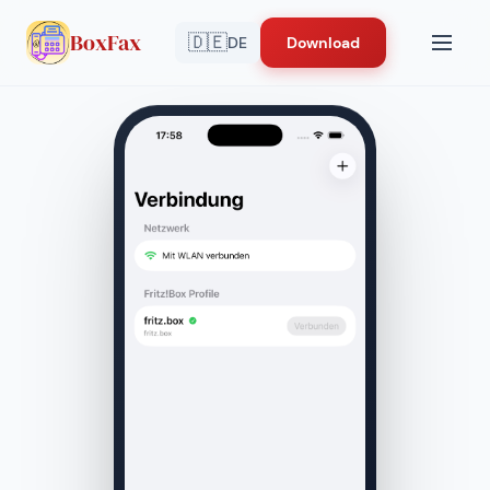
BoxFax
🇩🇪
DE
Download