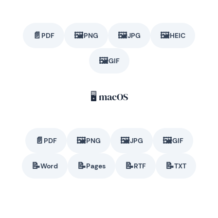
📄
🖼️
🖼️
🖼️
PDF
PNG
JPG
HEIC
🖼️
GIF
🖥️ macOS
📄
🖼️
🖼️
🖼️
PDF
PNG
JPG
GIF
📝
📝
📝
📝
Word
Pages
RTF
TXT