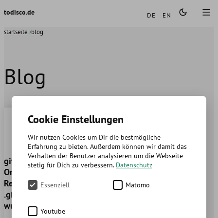
Sprachen
todisco.de
DE
EN
startseite
blog
Blog
Cookie Einstellungen
Wir nutzen Cookies um Dir die bestmögliche
Erfahrung zu bieten. Außerdem können wir damit das
Verhalten der Benutzer analysieren um die Webseite
git - Löschen von einem
stetig für Dich zu verbessern.
Datenschutz
Ordner aus dem
Repository nachdem er zu
Essenziell
Matomo
.gitignore hinzugefügt
wurde
Youtube