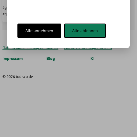
#git #github #repository #git commit
#git rm
Alle annehmen
Alle ablehnen
Datenschutzerklärung für BoxFax
Cookie Einstellungen ändern
Impressum
Blog
KI
© 2026 todisco.de