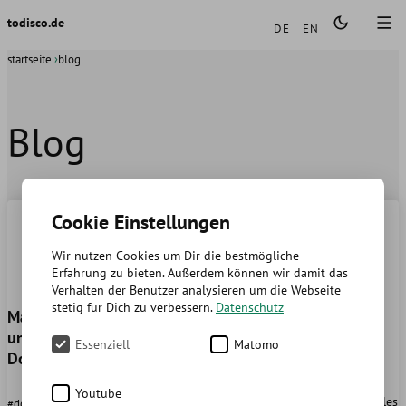
Sprachen
todisco.de
DE
EN
startseite
blog
Blog
Cookie Einstellungen
Wir nutzen Cookies um Dir die bestmögliche
Erfahrung zu bieten. Außerdem können wir damit das
Verhalten der Benutzer analysieren um die Webseite
stetig für Dich zu verbessern.
Datenschutz
MariaDB mySQL backup
Iptables nach Neustart
und wiederherstellen in
wiederherstellen
Essenziell
Matomo
Docker
In der Welt der
Youtube
Netzwerksicherheit spielt iptables
#docker #mariadb #mysql #backup