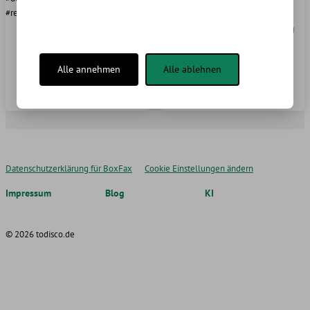
eine entscheidende Rolle. Als
#restore #wiederherstellen #SQL
leistungsstarke Firewall-Lösung
für Linux-Systeme …
Alle annehmen
Alle ablehnen
#iptables #wiederherstellen #linux
#nano #skript #bash #restore
Datenschutzerklärung für BoxFax
Cookie Einstellungen ändern
Impressum
Blog
KI
© 2026 todisco.de