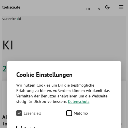
Sprachen
todisco.de
DE
EN
startseite
ki
KI
2025
Cookie Einstellungen
Wir nutzen Cookies um Dir die bestmögliche
Erfahrung zu bieten. Außerdem können wir damit das
Verhalten der Benutzer analysieren um die Webseite
stetig für Dich zu verbessern.
Datenschutz
Essenziell
Matomo
AI-powered Development
Integration von Large
Tools 2025: GitHub
Language Models (LLMs)