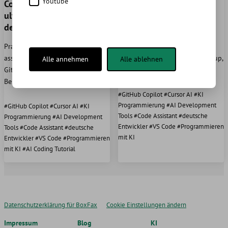
Youtube
Copilot vs Cursor - Der
2025: Ein umfassender
ultimative Leitfaden für
Leitfaden für Entwickler
deutsche Entwickler
Praktischer Leitfaden für AI-
Praktischer Leitfaden für AI-
assistierte Entwicklung mit
assistierte Entwicklung mit
GitHub Copilot und Cursor. Setup,
Alle annehmen
Alle ablehnen
GitHub Copilot und Cursor. Setup,
Best Practices, Vergleich und …
Best Practices, Vergleich und …
#GitHub Copilot #Cursor AI #KI
Programmierung #AI Development
#GitHub Copilot #Cursor AI #KI
Tools #Code Assistant #deutsche
Programmierung #AI Development
Entwickler #VS Code #Programmieren
Tools #Code Assistant #deutsche
mit KI
Entwickler #VS Code #Programmieren
mit KI #AI Coding Tutorial
Datenschutzerklärung für BoxFax
Cookie Einstellungen ändern
Impressum
Blog
KI