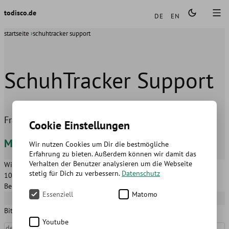
Sprachen
todisco.de
DE
EN
startseite
schuhtracker support
SchuhTracker Support
Fragen und Anregungen zur SchuhTracker App
Cookie Einstellungen
Mathias Todisco
Wir nutzen Cookies um Dir die bestmögliche
Erfahrung zu bieten. Außerdem können wir damit das
Verhalten der Benutzer analysieren um die Webseite
Wilmersdorfer Str. 122-123
hallo@todisco.de
stetig für Dich zu verbessern.
Datenschutz
10627
Berlin
Berlin
,
Germany
Essenziell
Matomo
Bitte fülle folgende Felder aus
Youtube
Name